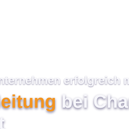
ternehmen erfolgreich 
eitung
bei Ch
t