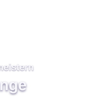
meistern
ange