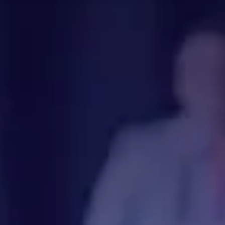
Den Wandel meiste
und Chancen nutze