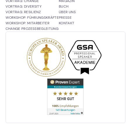
ÜBERSPRINGEN
ÜBERSPRINGEN
VORTRAG: CHANGE
MAGAZIN
VORTRAG: DIVERSITY
BUCH
VORTRAG: RESILIENZ
ÜBER UNS
WORKSHOP: FÜHRUNGSKRÄFTE
PRESSE
WORKSHOP: MITARBEITER
KONTAKT
CHANGE PROZESSBEGLEITUNG