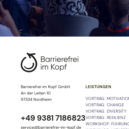
Den Wandel meiste
und Chancen nutze
Barrierefrei im Kopf GmbH
LEISTUNGEN
An der Leiten 10
NAVIGATION
VORTRAG: MOTIVATIO
97334 Nordheim
ÜBERSPRINGEN
VORTRAG: CHANGE
VORTRAG: DIVERSITY
+49 9381 7186823
VORTRAG: RESILIENZ
WORKSHOP: FÜHRUN
service@barrierefrei-im-kopf.de