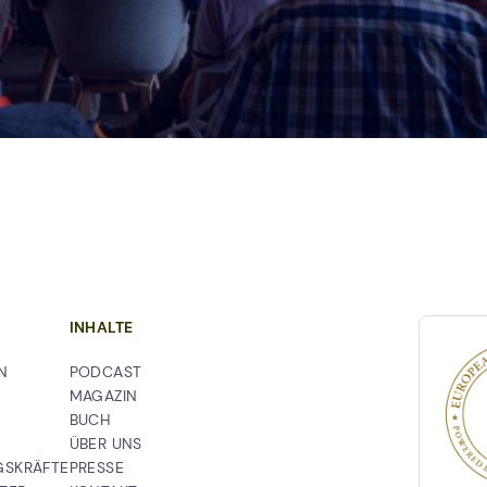
rn
n
INHALTE
NAVIGATION
N
PODCAST
ÜBERSPRINGEN
MAGAZIN
BUCH
ÜBER UNS
GSKRÄFTE
PRESSE